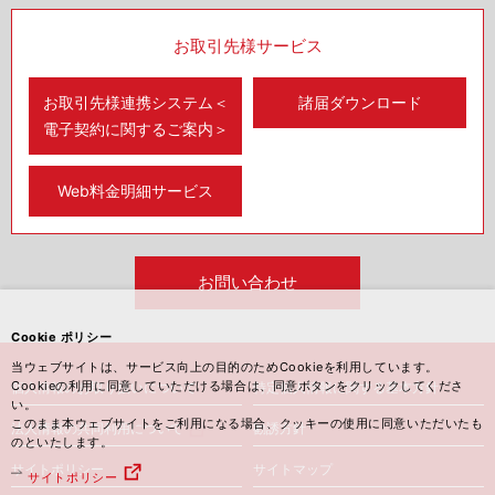
お取引先様サービス
お取引先様連携システム＜
諸届ダウンロード
電子契約に関するご案内＞
Web料金明細サービス
お問い合わせ
Cookie ポリシー
当ウェブサイトは、サービス向上の目的のためCookieを利用しています。
Cookieの利用に同意していただける場合は、同意ボタンをクリックしてくださ
個人情報のお取り扱いについて
特定個人情報に関する基本方針
い。
このまま本ウェブサイトをご利用になる場合、クッキーの使用に同意いただいたも
法人情報の共同利用について
勧誘方針
のといたします。
サイトポリシー
サイトマップ
サイトポリシー